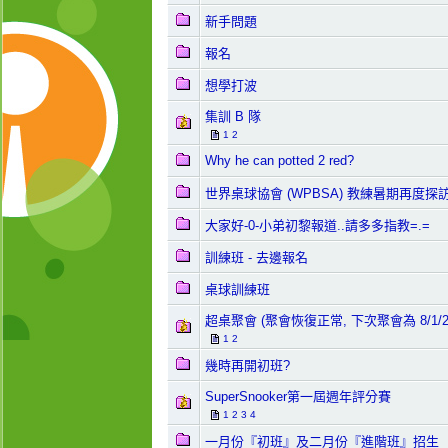
新手問題
報名
想學打波
集訓 B 隊
1
2
Why he can potted 2 red?
世界桌球協會 (WPBSA) 教練暑期再度探
大家好-0-小弟初黎報道..請多多指教=.=
訓練班 - 去邊報名
桌球訓練班
超桌聚會 (聚會恢復正常, 下次聚會為 8/1/200
1
2
幾時再開初班?
SuperSnooker第一屆週年評分賽
1
2
3
4
一月份『初班』及二月份『進階班』招生