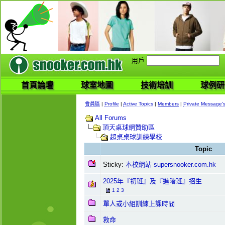
用戶
首頁論壇
球室地圖
技術培訓
球例研
會員區
|
Profile
|
Active Topics
|
Members
|
Private Message'
All Forums
頂天桌球網贊助區
超桌桌球訓練學校
Topic
Sticky:
本校網站 supersnooker.com.hk
2025年『初班』及『進階班』招生
1
2
3
單人或小組訓練上課時間
救命