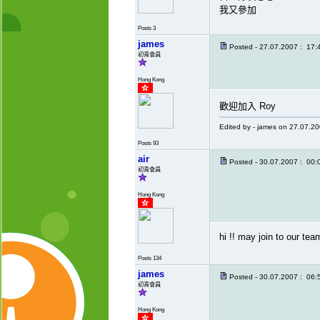
我又參加
Posts 3
james
Posted - 27.07.2007 : 17:
初青會員
Hong Kong
歡迎加入 Roy
Edited by - james on 27.07.2
Posts 93
air
Posted - 30.07.2007 : 00:
初青會員
Hong Kong
hi !! may join to our te
Posts 134
james
Posted - 30.07.2007 : 06:
初青會員
Hong Kong