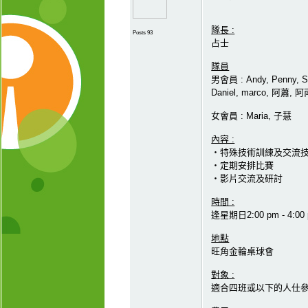
隊長 :
Posts 93
占士
隊員
男會員 : Andy, Penny, S
Daniel, marco, 阿蕭, 阿
女會員 : Maria, 子慧
內容 :
‧特殊技術訓練及交流
‧定期安排比賽
‧影片交流及研討
時間 :
逢星期日2:00 pm - 4:00
地點
旺角金輪桌球會
對象 :
適合四班或以下的人仕