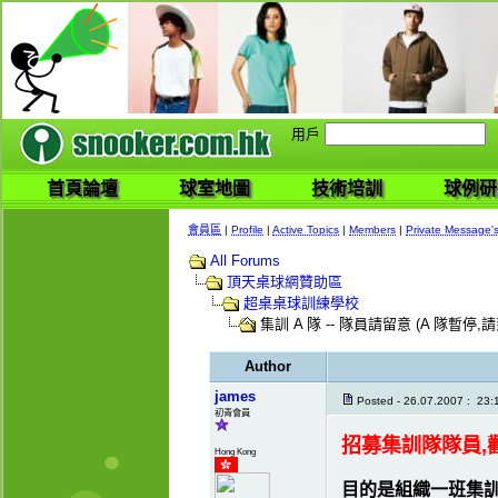
用戶
首頁論壇
球室地圖
技術培訓
球例研
會員區
|
Profile
|
Active Topics
|
Members
|
Private Message'
All Forums
頂天桌球網贊助區
超桌桌球訓練學校
集訓 A 隊 -- 隊員請留意 (A 隊暫停,
Author
james
Posted - 26.07.2007 : 23:
初青會員
招募集訓隊隊員,
Hong Kong
目的是組織一班集訓