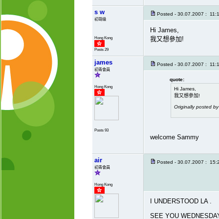
s w
Posted - 30.07.2007 : 11:
初哥級
Hi James,
Hong Kong
我又想參加!
Posts 29
james
Posted - 30.07.2007 : 11:
初青會員
quote:
Hong Kong
Hi James,
我又想參加!
Originally posted by
Posts 93
welcome Sammy
air
Posted - 30.07.2007 : 15:
初青會員
Hong Kong
I UNDERSTOOD LA .
SEE YOU WEDNESDAY