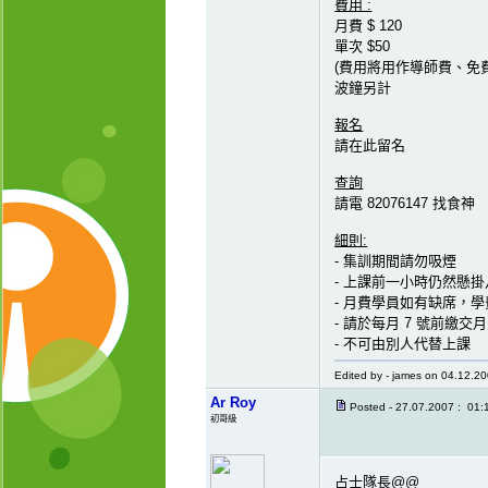
費用 :
月費 $ 120
單次 $50
(費用將用作導師費、免
波鐘另計
報名
請在此留名
查詢
請電 82076147 找食神
細則:
- 集訓期間請勿吸煙
- 上課前一小時仍然懸
- 月費學員如有缺席，
- 請於每月 7 號前繳交
- 不可由別人代替上課
Edited by - james on 04.12.2
Ar Roy
Posted - 27.07.2007 : 01:
初哥級
占士隊長@@