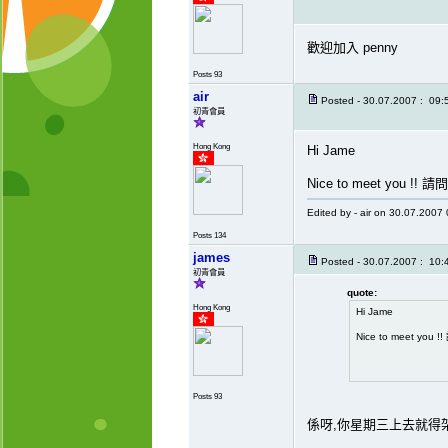
歡迎加入 penny
Posts 93
air
Posted - 30.07.2007 : 09:
初青會員
Hong Kong
Hi Jame
Nice to meet you
Edited by - air on 30.07.2007
Posts 134
james
Posted - 30.07.2007 : 10:
初青會員
quote:
Hong Kong
Hi Jame
Nice to meet 
Posts 93
係呀,你星期三上去就得