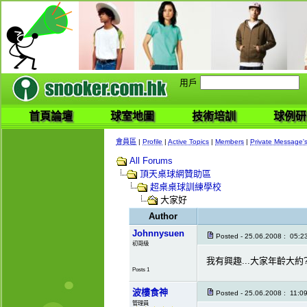
用戶
首頁論壇
球室地圖
技術培訓
球例研
會員區
|
Profile
|
Active Topics
|
Members
|
Private Message'
All Forums
頂天桌球網贊助區
超桌桌球訓練學校
大家好
Author
Johnnysuen
Posted - 25.06.2008 : 05:2
初哥級
我有興趣...大家年齡大約?
Posts 1
波樓食神
Posted - 25.06.2008 : 11:0
管理員