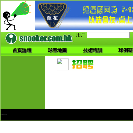
用戶
首頁論壇
球室地圖
技術培訓
球例研
Copyright © 2009 snooker.com.hk