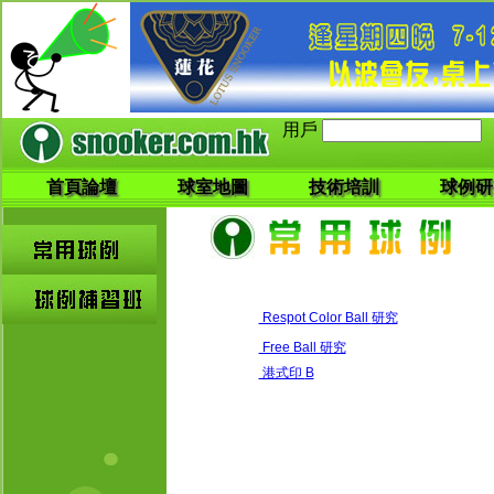
用戶
首頁論壇
球室地圖
技術培訓
球例研
Respot Color Ball
研究
Free Ball 研究
港式印
B