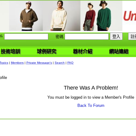
戶
密碼
技術培訓
球例研究
器材介紹
網站連結
Topics
|
Members
|
Private Message's
|
Search
|
FAQ
file
There Was A Problem!
You must be logged in to view a Member's Profile
Back To Forum