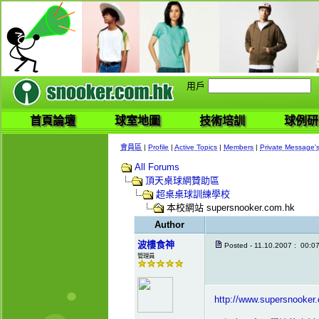
用戶
首頁論壇
球室地圖
技術培訓
球例研
會員區
|
Profile
|
Active Topics
|
Members
|
Private Message'
All Forums
頂天桌球網贊助區
超桌桌球訓練學校
本校網站 supersnooker.com.hk
Author
波樓食神
Posted - 11.10.2007 : 00:0
管理員
http://www.supersnooker