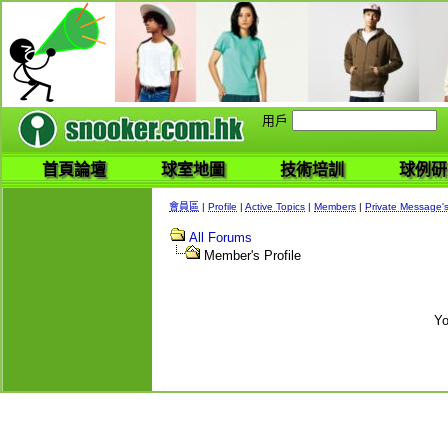
用戶
首頁論壇
球室地圖
技術培訓
球例研
會員區
|
Profile
|
Active Topics
|
Members
|
Private Message'
All Forums
Member's Profile
Yo