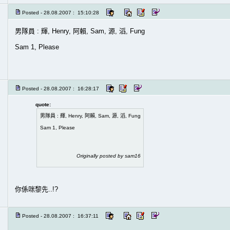
Posted - 28.08.2007 : 15:10:28
男隊員 : 輝, Henry, 阿賴, Sam, 源, 滔, Fung
Sam 1, Please
Posted - 28.08.2007 : 16:28:17
quote:
男隊員 : 輝, Henry, 阿賴, Sam, 源, 滔, Fung
Sam 1, Please
Originally posted by sam16
你係咪黎先..!?
Posted - 28.08.2007 : 16:37:11