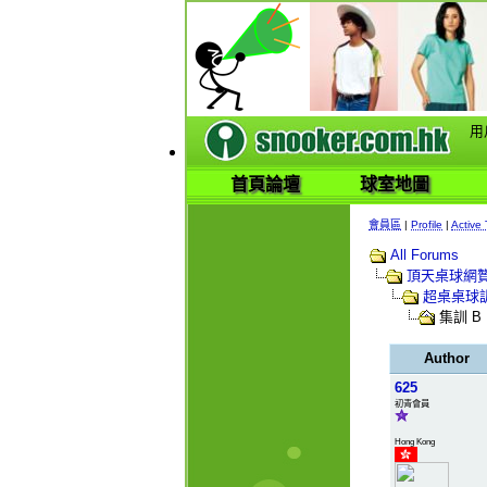
用
首頁論壇
球室地圖
會員區
|
Profile
|
Active 
All Forums
頂天桌球網
超桌桌球
集訓 B
Author
625
初青會員
Hong Kong