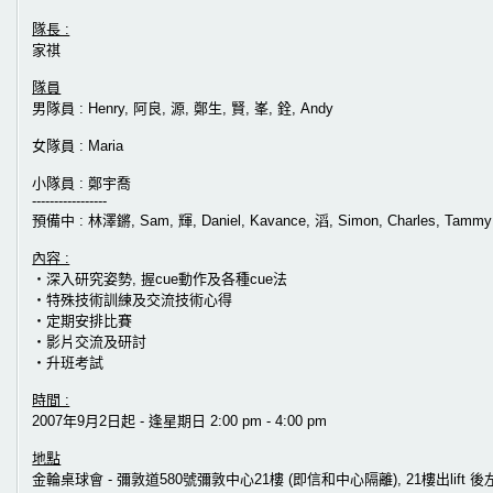
隊長 :
家祺
隊員
男隊員 : Henry, 阿良, 源, 鄭生, 賢, 峯, 銓, Andy
女隊員 : Maria
小隊員 : 鄭宇喬
-----------------
預備中 : 林澤鏘, Sam, 輝, Daniel, Kavance, 滔, Simon, Charles, Tammy
內容 :
‧深入研究姿勢, 握cue動作及各種cue法
‧特殊技術訓練及交流技術心得
‧定期安排比賽
‧影片交流及研討
‧升班考試
時間 :
2007年9月2日起 - 逢星期日 2:00 pm - 4:00 pm
地點
金輪桌球會 - 彌敦道580號彌敦中心21樓 (即信和中心隔離), 21樓出lift