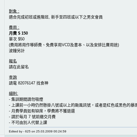
對象 :
適合完成初班或進階班, 新手至四班或以下之男女會員
費用 :
月費 $ 150
單次 $50
(費用將用作導師費、免費享用VCD及書本、以及安排比賽用途)
波鐘另計
報名
請在此留名
查詢
請電 82076147 找食神
細則:
- 集訓期間請勿吸煙
- 上課前一小時仍然懸掛八號或以上的颱風訊號，或者是紅色或黑色的暴
- 月費學員如有缺席，學費將不獲退還
- 請於每月 7 號前繳交月費
- 不可由別人代替上課
Edited by - 625 on 25.03.2009 00:24:59