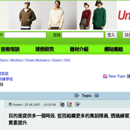
戶
密碼
技術培訓
球例研究
器材介紹
網站連結
Topics
|
Members
|
Private Message's
|
Search
|
FAQ
贊助區
New Topic
訓練學校
 隊
Topic
Posted - 25.08.2007 : 10:33:54
目的是提供多一個時段. 從而組織更多的集訓隊員, 透過練
質素提升.