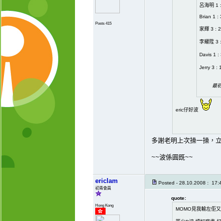
呂海明 1 : 
Brian 1 :
Posts 415
家輝 3 :
李耀陞 3 :
Davis 1 
Jerry 3 
最初
eric仔好波
多謝老明上次操一操，
~~波係圓既~~
ericlam
Posted - 28.10.2008 : 17:
初青會員
quote:
Hong Kong
MOMO見我輸左佢