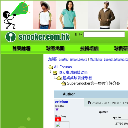
用戶
首頁論壇
球室地圖
技術培訓
球例研
會員區
|
Profile
|
Active Topics
|
Members
|
Private Message'
All Forums
頂天桌球網贊助區
超桌桌球訓練學校
SuperSnooker第一屆週年評分賽
Author
ericlam
Posted - 28.10.2008 : 17:
初青會員
quote:
Hong Kong
quote:
27/10 (