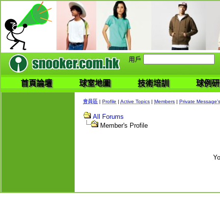
用戶
首頁論壇
球室地圖
技術培訓
球例研
會員區
|
Profile
|
Active Topics
|
Members
|
Private Message'
All Forums
Member's Profile
Yo