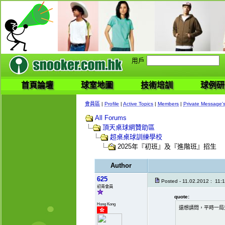
用戶
首頁論壇
球室地圖
技術培訓
球例研
會員區
|
Profile
|
Active Topics
|
Members
|
Private Message'
All Forums
頂天桌球網贊助區
超桌桌球訓練學校
2025年『初班』及『進階班』招生
Author
625
Posted - 11.02.2012 : 11:
初青會員
quote:
Hong Kong
還想請問，平時一局