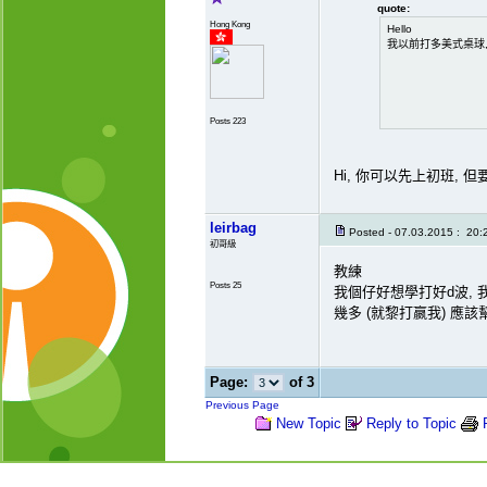
quote:
Hong Kong
Hello
我以前打多美式桌球
Posts 223
Hi, 你可以先上初班, 但
leirbag
Posted - 07.03.2015 : 20:
初哥級
教練
Posts 25
我個仔好想學打好d波, 我
幾多 (就黎打嬴我) 應該
Page:
of 3
Previous Page
New Topic
Reply to Topic