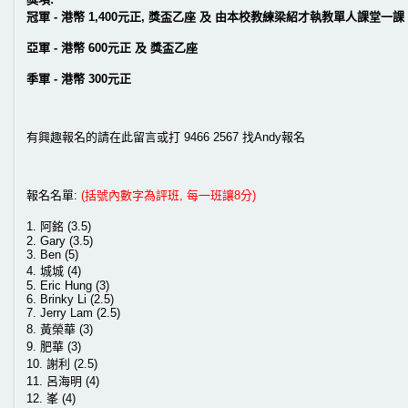
冠軍 - 港幣 1,400元正, 獎盃乙座 及 由本校教練梁紹才執教單人課堂一課
亞軍 - 港幣 600元正 及 獎盃乙座
季軍 - 港幣 300元正
有興趣報名的請在此留言或打 9466 2567 找Andy報名
報名名單:
(括號內數字為評班, 每一班讓8分)
1. 阿銘 (3.5)
2. Gary (3.5)
3. Ben (5)
4. 城城 (4)
5. Eric Hung (3)
6. Brinky Li (2.5)
7. Jerry Lam (2.5)
8. 黃榮華 (3)
9. 肥華 (3)
10. 謝利 (2.5)
11. 呂海明 (4)
12. 峯 (4)