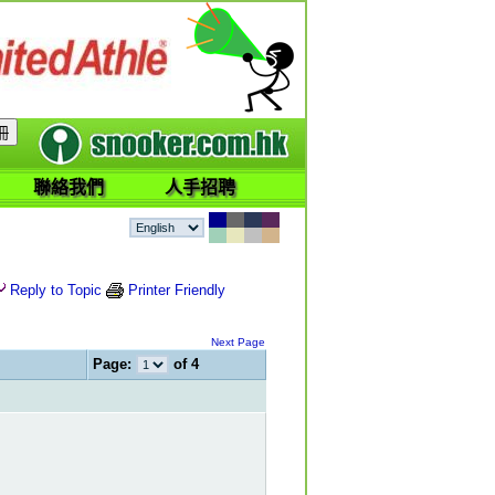
聯絡我們
人手招聘
Reply to Topic
Printer Friendly
Next Page
Page:
of 4