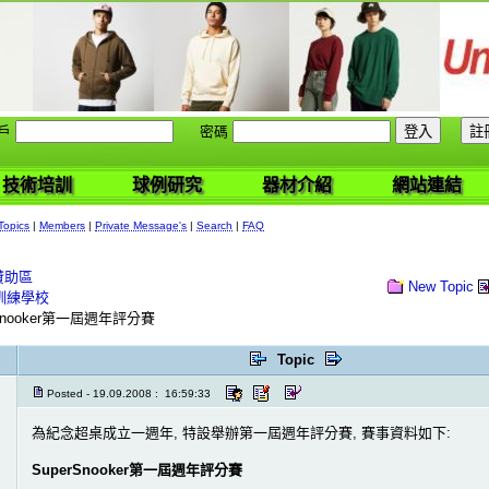
戶
密碼
技術培訓
球例研究
器材介紹
網站連結
Topics
|
Members
|
Private Message's
|
Search
|
FAQ
贊助區
New Topic
訓練學校
Snooker第一屆週年評分賽
Topic
Posted - 19.09.2008 : 16:59:33
為紀念超桌成立一週年, 特設舉辦第一屆週年評分賽, 賽事資料如下:
SuperSnooker第一屆週年評分賽