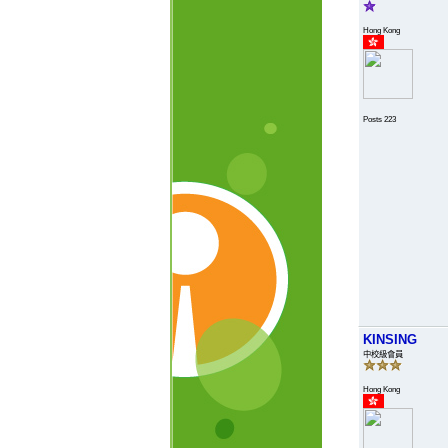
Hong Kong
Posts 223
KINSING
中校級會員
Hong Kong