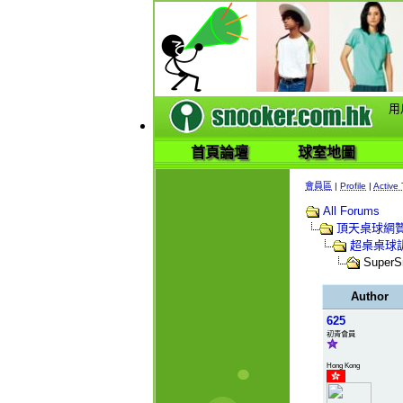
用
首頁論壇
球室地圖
會員區
|
Profile
|
Active 
All Forums
頂天桌球網
超桌桌球
Super
Author
625
初青會員
Hong Kong