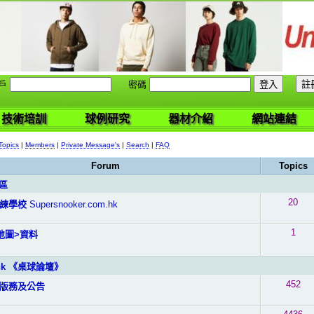
戶
密碼
技術培訓
球例研究
器材介紹
網站連結
Topics
|
Members
|
Private Message's
|
Search
|
FAQ
Forum
Topics
區
20
練學校
Supersnooker.com.hk
1
地圖>資料
m.hk 《桌球論壇》
452
版務及公告