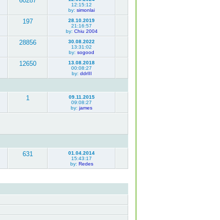
60287
12:15:12
by:
simonlai
197
28.10.2019
21:16:57
by:
Chiu 2004
28856
30.08.2022
13:31:02
by:
sogood
12650
13.08.2018
00:08:27
by:
ddrIII
1
09.11.2015
09:08:27
by:
james
631
01.04.2014
15:43:17
by:
Redes