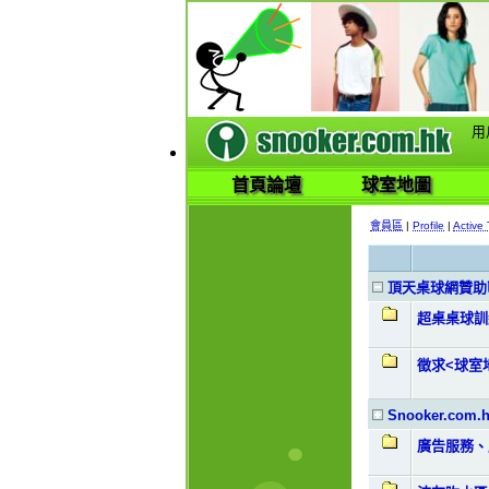
用
首頁論壇
球室地圖
會員區
|
Profile
|
Active 
頂天桌球網贊助
超桌桌球訓
徵求<球室
Snooker.co
廣告服務、