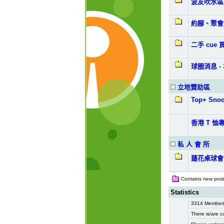
波友吹水區
約腳、聚會
二手 cue 
球圈消息 
立地贊助區
Top+ Snoo
香港 T 恤
私 人 會 所
蓮花桌球會
Contains new posts
Statistics
3314 Member(s
There is/are c