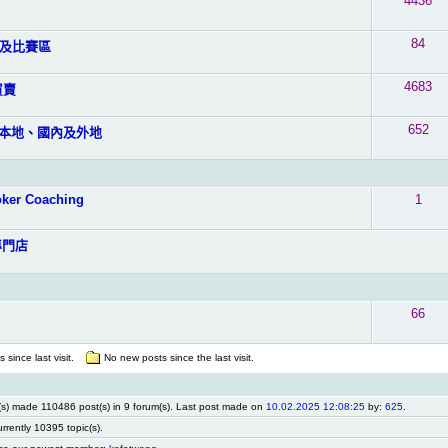
4436
84
及比賽區
4683
買賣
652
- 本地、國內及外地
ker Coaching
1
專門店
66
 since last visit.
No new posts since the last visit.
) made 110486 post(s) in 9 forum(s). Last post made on
10.02.2025 12:08:25
by:
625
.
urrently 10395 topic(s).