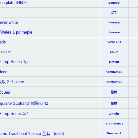
een plate $4500
sogood
177
revor white
thorasa
t Wales 1 pc maple
thorasa
ade
ck251201
unique
ablun
Top Series 1pc
zimeht
iece
namnamau
蚊以下 1 piece
namnamau
cues
堅總
isite Scotland"黑牌no.42
堅總
Top Series 3/4
zimeht
jeremytancs
ris Traditional 1 piece 全套 - (sold)
Number 4