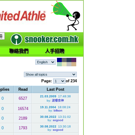
聯絡我們
人手招聘
Page:
of 234
plies
Read
Last Post
21.03.2009
17:48:38
0
6527
by:
波樓食神
19.11.2004
18:08:24
0
16574
by:
billson
30.08.2022
13:31:02
0
2189
by:
sogood
30.08.2022
13:30:18
0
1793
by:
sogood