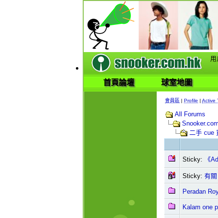
用
首頁論壇
球室地圖
會員區
|
Profile
|
Active 
All Forums
Snooker.
二手 cue
Sticky:
《Adv
Sticky:
有關
Peradan Ro
Kalam one 