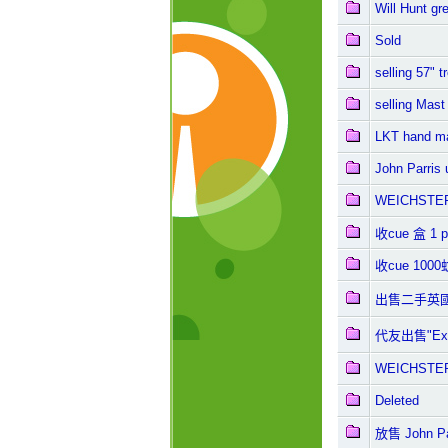
Will Hunt gr
Sold
selling 57" t
selling Mas
LKT hand m
John Parris 
WEICHSTER 
收cue 盒 1 p
收cue 1000
出售二手英國
代友出售"Exqu
WEICHSTER 
Deleted
放售 John Par