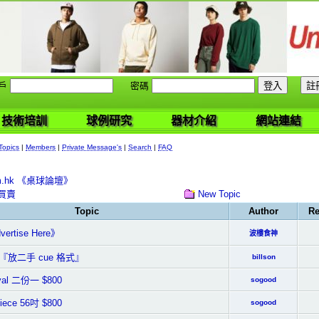
戶
密碼
技術培訓
球例研究
器材介紹
網站連結
Topics
|
Members
|
Private Message's
|
Search
|
FAQ
com.hk 《桌球論壇》
New Topic
 買賣
Topic
Author
Re
ertise Here》
波樓食神
『放二手 cue 格式』
billson
yal 二份一 $800
sogood
piece 56吋 $800
sogood