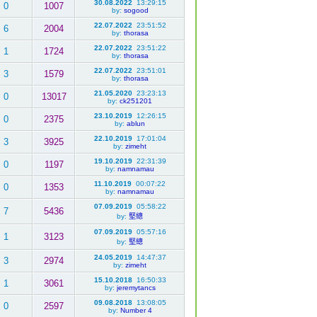
30.08.2022
13:29:15
0
1007
by:
sogood
22.07.2022
23:51:52
6
2004
by:
thorasa
22.07.2022
23:51:22
1
1724
by:
thorasa
22.07.2022
23:51:01
3
1579
by:
thorasa
21.05.2020
23:23:13
0
13017
by:
ck251201
23.10.2019
12:26:15
0
2375
by:
ablun
22.10.2019
17:01:04
3
3925
by:
zimeht
19.10.2019
22:31:39
0
1197
by:
namnamau
11.10.2019
00:07:22
0
1353
by:
namnamau
07.09.2019
05:58:22
7
5436
by:
堅總
07.09.2019
05:57:16
1
3123
by:
堅總
24.05.2019
14:47:37
3
2974
by:
zimeht
15.10.2018
16:50:33
1
3061
by:
jeremytancs
09.08.2018
13:08:05
0
2597
by:
Number 4