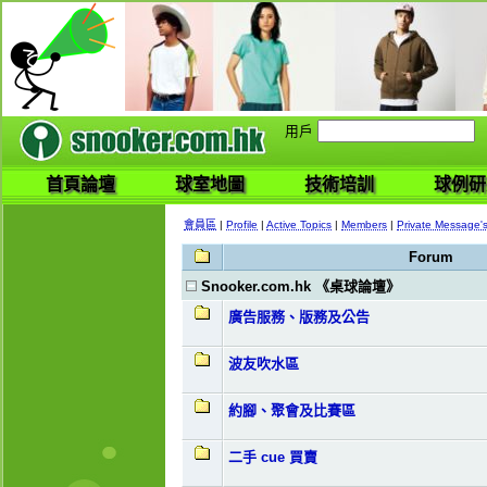
用戶
首頁論壇
球室地圖
技術培訓
球例研
會員區
|
Profile
|
Active Topics
|
Members
|
Private Message'
Forum
Snooker.com.hk 《桌球論壇》
廣告服務、版務及公告
波友吹水區
約腳、聚會及比賽區
二手 cue 買賣