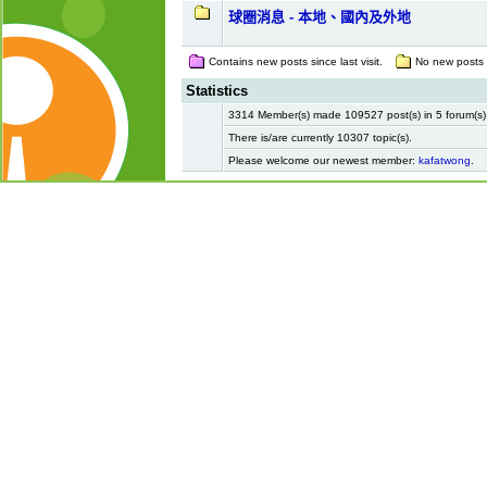
球圈消息 - 本地、國內及外地
Contains new posts since last visit.
No new posts si
Statistics
3314 Member(s) made 109527 post(s) in 5 forum(s
There is/are currently 10307 topic(s).
Please welcome our newest member:
kafatwong
.