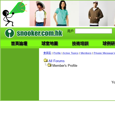
用戶
首頁論壇
球室地圖
技術培訓
球例研
會員區
|
Profile
|
Active Topics
|
Members
|
Private Message'
All Forums
Member's Profile
Yo