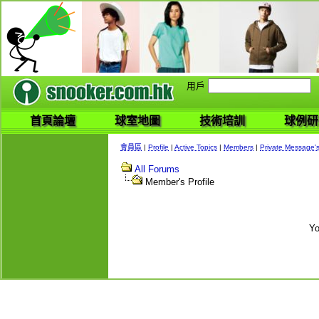
用戶
首頁論壇
球室地圖
技術培訓
球例研
會員區
|
Profile
|
Active Topics
|
Members
|
Private Message'
All Forums
Member's Profile
Yo