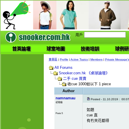
用戶
首頁論壇
球室地圖
技術培訓
球例研
會員區
|
Profile
|
Active Topics
|
Members
|
Private Message'
All Forums
Snooker.com.hk 《桌球論壇》
二手 cue 買賣
收cue 1000蚊以下 1 piece
Author
namnamau
Posted - 11.10.2019 : 00:0
初哥級
如題
Posts 5
cue 直
有冇夾花都得