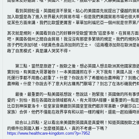
間發來友好邀請：嘿，英國人，別迷茫，脫歐不要緊，入夥美國當第51個
看到英鎊貶值，英國經濟不景氣，貼心的美國首先就提出了優越的貿易
加入歐盟是為了進入世界最大的貿易市場，但是我們美國貿易市場也很大
從某些方面來講，我們比歐盟更厲害。單單加利福尼亞一個州就是世界第八
其次就是規則，美國看到自己的好夥伴受歐盟“欺負”這麼多年，在貿易方面
吧，美國各個州之間自由貿易！我沒沒有那麼多繁瑣的規定。我們的規則
孩子們吃添加5號、6號黃色食品添加劑的芝士。（這兩種添加劑在歐洲是
啟了自黑模式，真是讓人哭笑不得。
第三點，當然是旅遊了。脫歐之後，想必英國人想去歐洲其他國家旅遊
寶別怕，有美國大哥罩著你！一本美國護照在手，天下我有！美國人說，
托運行李都不用擔心超重了。什麼？你說去不了希臘帕台農神殿了？別擔
農神殿。什麼？你說去不了意大利古羅馬鬥獸場了？別忘了在洛杉磯我們
最後，最重要的一點美國祇想說，憋說話，抱緊我！英國做的所有事情
愛的。別怕，我在各國政治領域都有人，有大哥琪A撐腰。最重要的一點
比亞到神探夏洛卡，從皇家音樂廳到英國皇室我們都非常喜歡。伊麗莎白
家族）合併，他們不僅能在政界享有和以前一樣的權利，還能一起拍攝時
綜合以上四點，足以看出來美國對英國真是真愛啊！知道英國脫歐之後
的條件拉英國入夥。怎麼樣英國人，真的不考慮一下嗎？
https://www.healthcare-kingdom.com/?p=7952