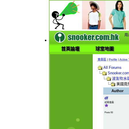
用
首頁論壇
球室地圖
會員區
|
Profile
|
Active 
All Forums
Snooker.
波友吹水
美國竟
Author
df
初青會員
Posts 93