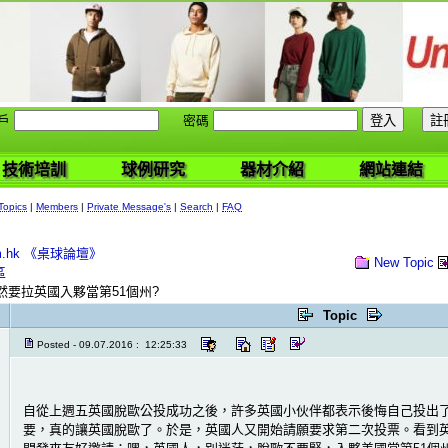
戶
密碼
技術培訓
球例研究
器材介紹
網站連結
Topics
|
Members
|
Private Message's
|
Search
|
FAQ
com.hk 《桌球論壇》
New Topic
區
然要拉英國入夥當第51個州?
Topic
Posted - 09.07.2016 : 12:25:33
自從上週五英國脫歐公投成功之後，許多英國小伙伴都表示後悔自己投出
要，真的讓英國脫歐了。於是，英國人又開始請願要求第二次投票。看到