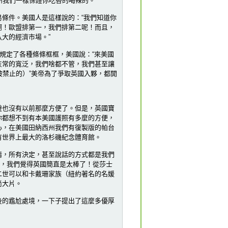
州我們一樣保證你吃香的喝辣的。
條件。美國人是這樣說的：“我們知道你
啊！歐盟排第一，我們排第二呢！而且，
大的經濟市場。”
規定了各種條條框框，美國說：“來美國
灰常的寬泛，我們啥都不管，我們甚至讓
被禁止的）”美帝為了爭取英國入夥，都開
也沒有以前那麼方便了。但是，英國寶
你都想不到有本美國護照有多麼的方便，
心，在美國田納西州我們有復製版的帕台
有世界上最大的洛杉磯紀念體育館。
，所有決定，甚至說話的方式都是我們
是，我們覺得英國簡直是太棒了！從莎士
二世可以和卡戴珊家族（紐約著名的名媛
尚大片。
的尷尬處境，一下子提出了這麼多優厚