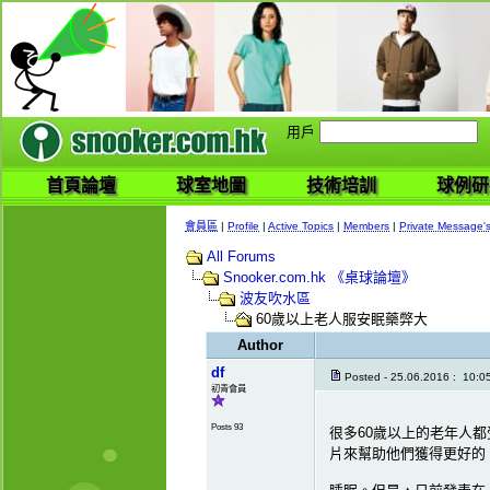
用戶
首頁論壇
球室地圖
技術培訓
球例研
會員區
|
Profile
|
Active Topics
|
Members
|
Private Message'
All Forums
Snooker.com.hk 《桌球論壇》
波友吹水區
60歲以上老人服安眠藥弊大
Author
df
Posted - 25.06.2016 : 10:0
初青會員
Posts 93
很多60歲以上的老年人
片來幫助他們獲得更好的