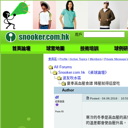
用戶
首頁論壇
球室地圖
技術培訓
球例研
會員區
|
Profile
|
Active Topics
|
Members
|
Private Message'
All Forums
Snooker.com.hk 《桌球論壇》
波友吹水區
夏季高血壓食譜 降壓就得這麼吃
Author
df
Posted - 04.06.2016 : 10:5
初青會員
Posts 93
寒冷的冬季是高血壓的高
的溫差都會使血壓升高，