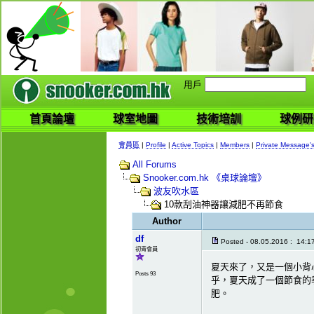
用戶
首頁論壇
球室地圖
技術培訓
球例研
會員區
|
Profile
|
Active Topics
|
Members
|
Private Message'
All Forums
Snooker.com.hk 《桌球論壇》
波友吹水區
10款刮油神器讓減肥不再節食
Author
df
Posted - 08.05.2016 : 14:1
初青會員
夏天來了，又是一個小背
Posts 93
乎，夏天成了一個節食的
肥。