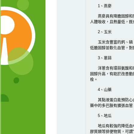
1、燕麥
燕麥具有降膽固醇和降
人體吸收，且熱量低，既
2、玉米
玉米含豐富的鈣、磷、鎂
低膽固醇並軟化血管，對
3、蔥蒜
洋蔥含有環蒜氨酸和硫
固醇升高，有助於改善動
栓。
4、山藥
其黏液蛋白能預防心血
藥中的多巴胺有擴張血管
5、地瓜
地瓜有較強的降低血中
膠質類等排便物質，可謂“