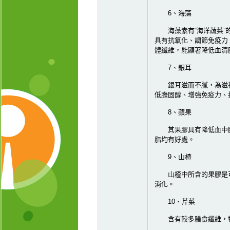
6、海藻
海藻素有“海洋蔬菜”的
具有抗氧化、調節免疫力
體纖維，能顯著降低血清
7、銀耳
銀耳滋而不膩，為滋補
低膽固醇、增強免疫力、
8、蘋果
其果膠具有降低血中膽
脂均有好處。
9、山楂
山楂中所含的果膠是可
消化。
10、芹菜
含有較多膳食纖維，特