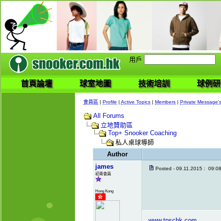
用戶
首頁論壇
球室地圖
技術培訓
球例研
會員區
|
Profile
|
Active Topics
|
Members
|
Private Message'
All Forums
立地贊助區
Top+ Snooker Coaching
私人桌球導師
Author
james
Posted - 09.11.2015 : 09:0
初青會員
Hong Kong
www.tpschk.com