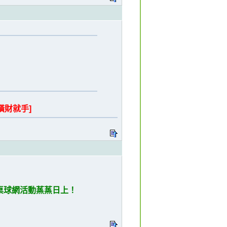
「橫財就手]
桌球網活動蒸蒸日上！