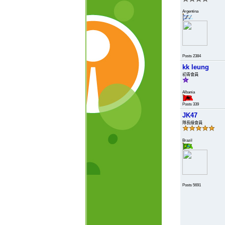
Argentina
Posts 2384
kk leung
初青會員
Albania
Posts 339
JK47
隊長級會員
Brazil
Posts 5691