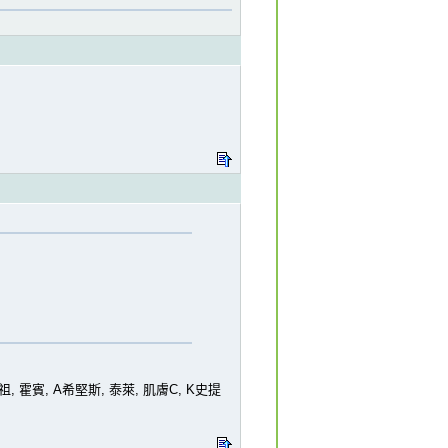
霍賓, A希堅斯, 泰萊, 肌膚C, K史提