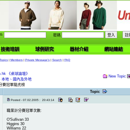
戶
密碼
技術培訓
球例研究
器材介紹
網站連結
Topics
|
Members
|
Private Message's
|
Search
|
FAQ
com.hk 《桌球論壇》
New Topic
- 本地、國內及外地
分賽冠軍龍虎榜
Topic
Posted - 07.02.2005 : 20:43:14
職業計分賽冠軍次數:
O'Sullivan 33
Higgins 30
Williams 22