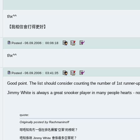
thx^^
【我相信會打得更好】
Posted - 06.09.2006 : 00:06:18
thx^^
Posted - 06.09.2006 : 03:41:35
Good point. The list should consider counting the number of 1st runner-up.
Jimmy White is always a great snooker player in many people hearts - no
quote:
Originally posted by Rachmaninoff
咁唔知有冇一個在排名賽獲”亞軍”的榜呢？
唔知係咪 Jimmy White 會係最多亞軍呢？