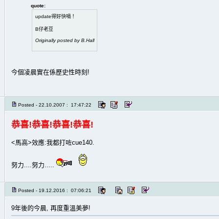
quote:
update得好快喎！
B仔老豆
Originally posted by B.Hall
今個凌晨實在係歷史性時刻!
Posted - 22.10.2007 : 17:47:22
恭喜!恭喜!恭喜!恭喜!
<馬高>效應:我都打咗cue140.
努力....努力.....
Posted - 19.12.2016 : 07:06:21
9年後的今晨, 再度重溫美夢!