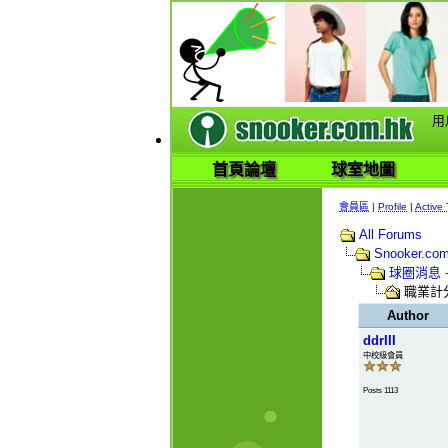
用
首頁論壇
球室地圖
會員區
|
Profile
|
Active 
All Forums
Snooker.
球圈消息 
職業計
Author
ddrIII
中校級會員
Posts 1113