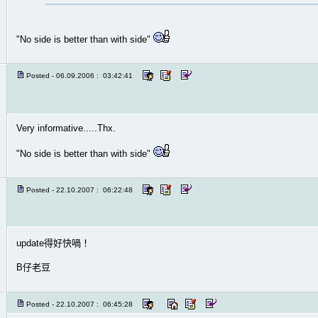
"No side is better than with side"
Posted - 06.09.2006 : 03:42:41
Very informative.....Thx.
"No side is better than with side"
Posted - 22.10.2007 : 06:22:48
update得好快喎！
B仔老豆
Posted - 22.10.2007 : 06:45:28