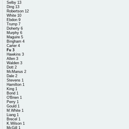
Selby 13
Ding 13
Robertson 12
White 10
Ebdon 9
Trump 7
Doherty 6
Murphy 6
Maguire 5
Bingham 4
Carter 4
Fu 3
Hawkins 3
Allen 3
Walden 3
Dott 2
McManus 2
Dale 2
Stevens 1
Hamilton 1
King 1
Bond 1
O'Brien 1
Perry 1
Gould 1
M.White 1
Liang 1
Brecel 1
K.Wilson 1
McGill 1