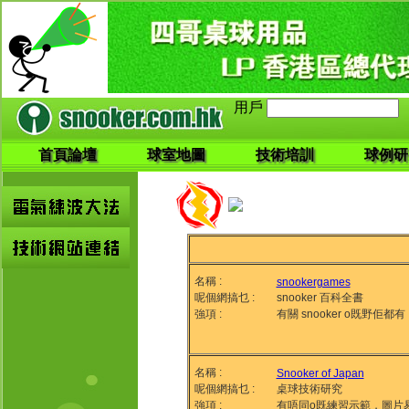
用戶
首頁論壇
球室地圖
技術培訓
球例研
名稱 :
snookergames
呢個網搞乜 :
snooker 百科全書
強項 :
有關 snooker o既野佢都有
名稱 :
Snooker of Japan
呢個網搞乜 :
桌球技術研究
強項 :
有唔同o既練習示範，圖片