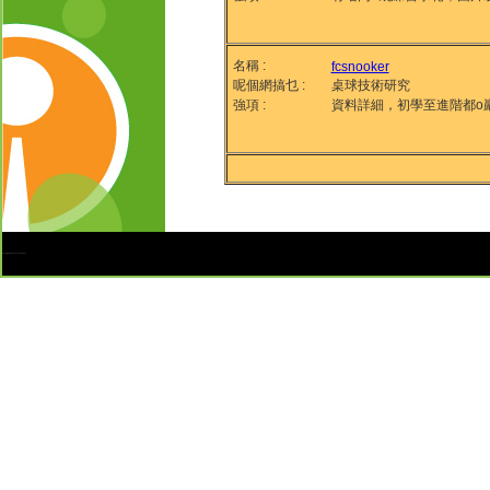
名稱 :
fcsnooker
呢個網搞乜 :
桌球技術研究
強項 :
資料詳細，初學至進階都o
Copyright © 2009 snooker.com.hk