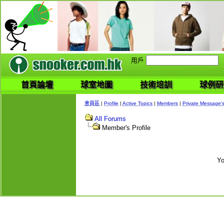
用戶
首頁論壇
球室地圖
技術培訓
球例研
會員區
|
Profile
|
Active Topics
|
Members
|
Private Message'
All Forums
Member's Profile
Yo