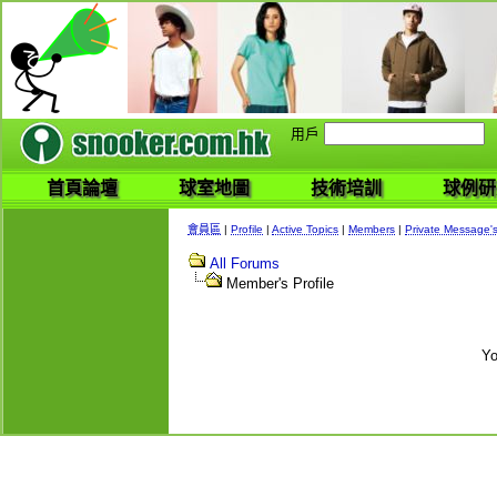
用戶
首頁論壇
球室地圖
技術培訓
球例研
會員區
|
Profile
|
Active Topics
|
Members
|
Private Message'
All Forums
Member's Profile
Yo